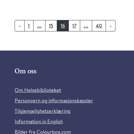
«
1
...
15
16
17
...
40
»
Om oss
Om Helsebiblioteket
Personvern og informasjonskapsler
Tilgjengelighetserklæring
Information in English
Bilder fra Colourbox.com