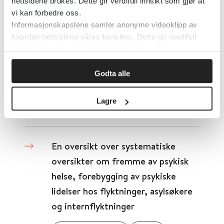
Autism in Adulthood
2021
nettsidene brukes. Dette gir verdifull innsikt som gjør at
vi kan forbedre oss.
Informasjonskapslene samler anonyme videoklipp av
Detaljer
hvordan nettsidene våres benyttes. Dette gir verdifull
innsikt som gjør at vi kan forbedre oss.
En ny brukerrolle i helse-og
Godta alle
omsorgstjenesten
Lagre
2017
En oversikt over systematiske
oversikter om fremme av psykisk
helse, forebygging av psykiske
lidelser hos flyktninger, asylsøkere
og internflyktninger