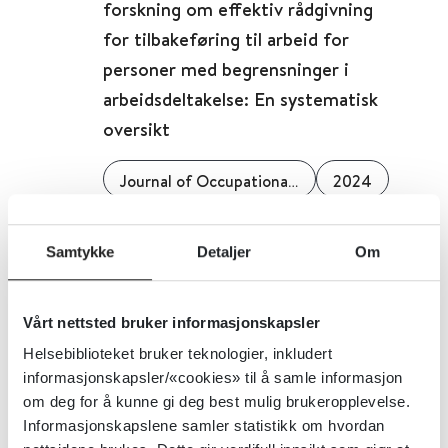
forskning om effektiv rådgivning
for tilbakeføring til arbeid for
personer med begrensninger i
arbeidsdeltakelse: En systematisk
oversikt
Journal of Occupational Rehabilitation
2024
Detaljer
Samtykke
Detaljer
Om
En meta-analyse av bruk av
Vårt nettsted bruker informasjonskapsler
videomodellering for å forbedre
Helsebiblioteket bruker teknologier, inkludert
jobbferdigheter hos ungdommer
informasjonskapsler/«cookies» til å samle informasjon
og voksne med autisme
om deg for å kunne gi deg best mulig brukeropplevelse.
Informasjonskapslene samler statistikk om hvordan