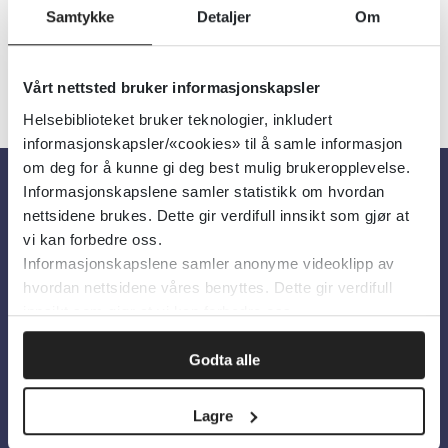
Samtykke
Detaljer
Om
«
1
2
3
»
Vårt nettsted bruker informasjonskapsler
Helsebiblioteket bruker teknologier, inkludert
informasjonskapsler/«cookies» til å samle informasjon
om deg for å kunne gi deg best mulig brukeropplevelse.
Informasjonskapslene samler statistikk om hvordan
Om oss
nettsidene brukes. Dette gir verdifull innsikt som gjør at
vi kan forbedre oss.
Informasjonskapslene samler anonyme videoklipp av
Om Helsebiblioteket
hvordan nettsidene våres benyttes. Dette gir verdifull
innsikt som gjør at vi kan forbedre oss.
Personvern og informasjonskapsler
Tilgjengelighetserklæring
Godta alle
Information in English
Lagre
Bilder fra Colourbox.com