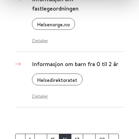
fastlegeordningen
Helsenorge.no
Detaljer
Informasjon om barn fra 0 til 2 år
Helsedirektoratet
Detaljer