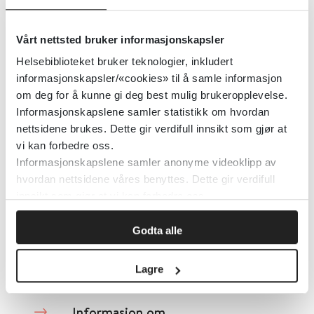
Helsenorge.no
Vårt nettsted bruker informasjonskapsler
Detaljer
Helsebiblioteket bruker teknologier, inkludert
informasjonskapsler/«cookies» til å samle informasjon
om deg for å kunne gi deg best mulig brukeropplevelse.
Informasjon om hiv-legemidler
Informasjonskapslene samler statistikk om hvordan
nettsidene brukes. Dette gir verdifull innsikt som gjør at
vi kan forbedre oss.
Informasjon om
Informasjonskapslene samler anonyme videoklipp av
hvordan nettsidene våres benyttes. Dette gir verdifull
helsestasjonstilbudet
innsikt som gjør at vi kan forbedre oss.
Helsenorge.no
Godta alle
Detaljer
Lagre
Informasjon om