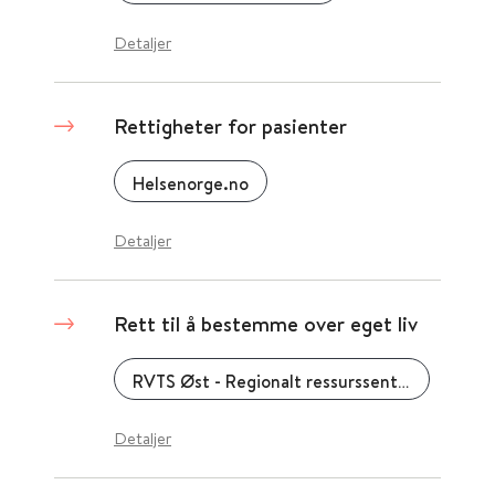
Detaljer
Rettigheter for pasienter
Helsenorge.no
Detaljer
Rett til å bestemme over eget liv
RVTS Øst - Regionalt ressurssenter om vold, traumatisk stress og selvmordsforebygging
Detaljer