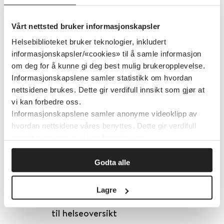
forholdet til internasjonale
forpliktelser
Vårt nettsted bruker informasjonskapsler
Helsebiblioteket bruker teknologier, inkludert
Regjeringen.no
2017
informasjonskapsler/«cookies» til å samle informasjon
om deg for å kunne gi deg best mulig brukeropplevelse.
Informasjonskapslene samler statistikk om hvordan
Detaljer
nettsidene brukes. Dette gir verdifull innsikt som gjør at
vi kan forbedre oss.
Informasjonskapslene samler anonyme videoklipp av
Retningslinjesamlingen vår er
hvordan nettsidene våres benyttes. Dette gir verdifull
ajour – fra hele Skandinavia
innsikt som gjør at vi kan forbedre oss.
Helsebiblioteket
2025
Godta alle
Lagre
Retningslinjer, rettskilder og kilder
til helseoversikt