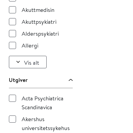
Akuttmedisin
Akuttpsykiatri
Alderspsykiatri
Allergi
Vis alt
Utgiver
Acta Psychiatrica
Scandinavica
Akershus
universitetssykehus