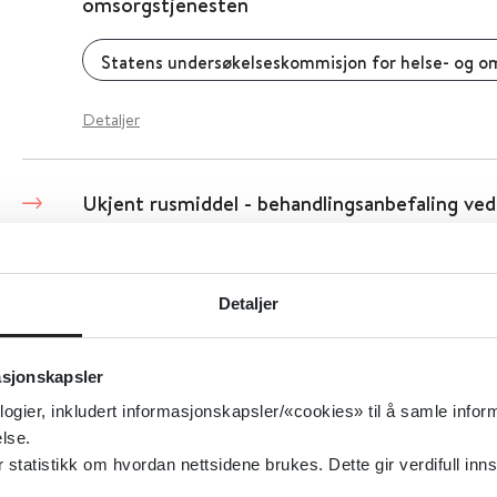
omsorgstjenesten
Detaljer
Ukjent rusmiddel - behandlingsanbefaling ved
UiT Norges arktiske universitet - Institutt fo
Detaljer
asjonskapsler
Detaljer
logier, inkludert informasjonskapsler/«cookies» til å samle info
lse.
Ugeskrift for læger: Ikke-medikamentelle til
tatistikk om hvordan nettsidene brukes. Dette gir verdifull inns