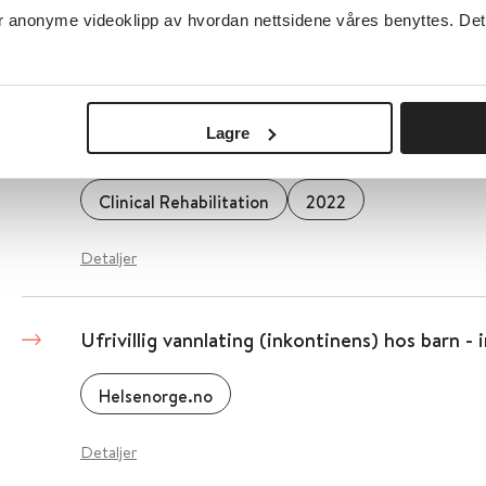
anonyme videoklipp av hvordan nettsidene våres benyttes. Dette 
Helsebiblioteket
2024
Uførhet og tilbakeføring til arbeid etter en t
Lagre
for (sub)akutte korsryggsmerter: En systemat
Clinical Rehabilitation
2022
Detaljer
Ufrivillig vannlating (inkontinens) hos barn -
Helsenorge.no
Detaljer