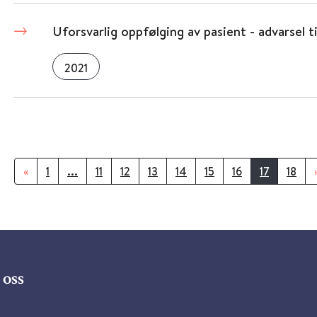
Uforsvarlig oppfølging av pasient - advarsel ti
2021
«
1
...
11
12
13
14
15
16
17
18
oss