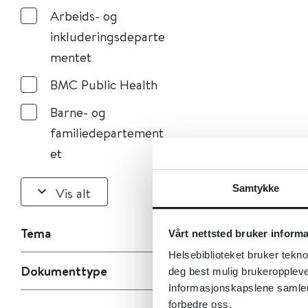
Arbeids- og
inkluderingsdeparte
mentet
BMC Public Health
Barne- og
familiedepartement
et
Samtykke
Vis alt
Tema
Vårt nettsted bruker inform
Helsebiblioteket bruker tekno
Dokumenttype
deg best mulig brukeroppleve
Informasjonskapslene samler s
forbedre oss.