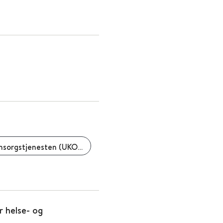
Statens undersøkelseskommisjon for helse- og omsorgstjenesten (UKOM)
 helse- og