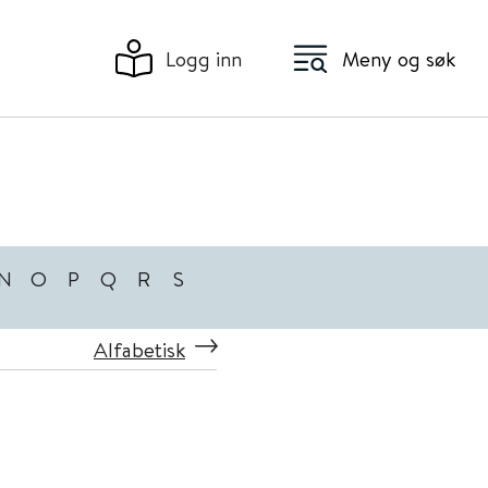
Logg inn
Meny og søk
N
O
P
Q
R
S
Alfabetisk