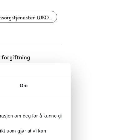
Statens undersøkelseskommisjon for helse- og omsorgstjenesten (UKOM)
 forgiftning
r klinisk odontologi
Om
rmasjon om deg for å kunne gi
tak mot angst hos barn
ikt som gjør at vi kan