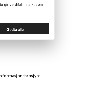
gir verdifull innsikt som
verrfaglig intervensjon
Godta alle
isk oversikt
 informasjonsbrosjyre