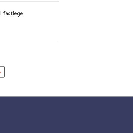
l fastlege
»