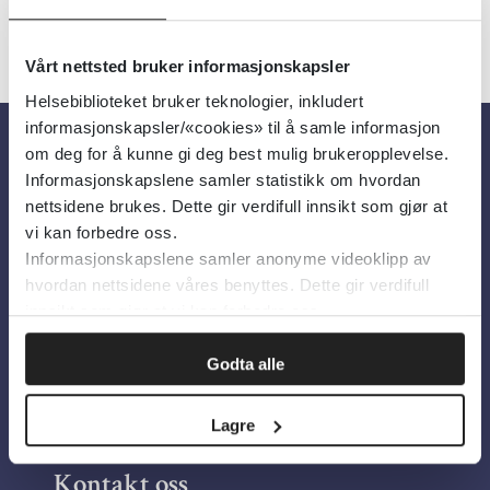
Vårt nettsted bruker informasjonskapsler
Helsebiblioteket bruker teknologier, inkludert
informasjonskapsler/«cookies» til å samle informasjon
om deg for å kunne gi deg best mulig brukeropplevelse.
Om oss
Informasjonskapslene samler statistikk om hvordan
nettsidene brukes. Dette gir verdifull innsikt som gjør at
vi kan forbedre oss.
Om Helsebiblioteket
Informasjonskapslene samler anonyme videoklipp av
Personvern og informasjonskapsler
hvordan nettsidene våres benyttes. Dette gir verdifull
innsikt som gjør at vi kan forbedre oss.
Tilgjengelighetserklæring
Information in English
Godta alle
Bilder fra Colourbox.com
Lagre
Kontakt oss