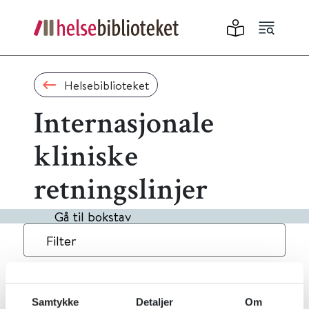
Helsebiblioteket
Internasjonale
kliniske
retningslinjer
Gå til bokstav
Filter
10
Treff
Alfabetisk
Samtykke
Detaljer
Om