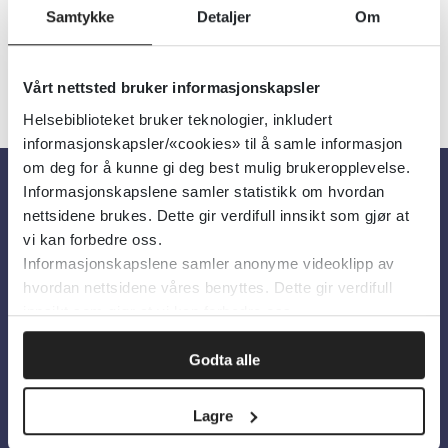
Samtykke
Detaljer
Om
«
1
2
3
»
Vårt nettsted bruker informasjonskapsler
Helsebiblioteket bruker teknologier, inkludert
informasjonskapsler/«cookies» til å samle informasjon
om deg for å kunne gi deg best mulig brukeropplevelse.
Informasjonskapslene samler statistikk om hvordan
Om oss
nettsidene brukes. Dette gir verdifull innsikt som gjør at
vi kan forbedre oss.
Informasjonskapslene samler anonyme videoklipp av
Om Helsebiblioteket
hvordan nettsidene våres benyttes. Dette gir verdifull
innsikt som gjør at vi kan forbedre oss.
Personvern og informasjonskapsler
Tilgjengelighetserklæring
Godta alle
Information in English
Lagre
Bilder fra Colourbox.com