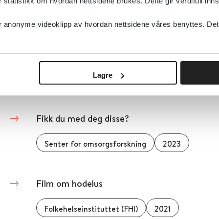
tatistikk om hvordan nettsidene brukes. Dette gir verdifull inns
Detaljer
anonyme videoklipp av hvordan nettsidene våres benyttes. Dette 
Fibromyalgi-pasienter frisknet til etter ope
Lagre
Medscape
2014
Fikk du med deg disse?
Senter for omsorgsforskning
2023
Film om hodelus
Folkehelseinstituttet (FHI)
2021