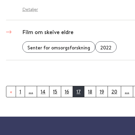
Detaljer
Film om skeive eldre
Senter for omsorgsforskning
2022
«
1
...
14
15
16
17
18
19
20
...