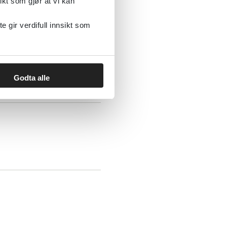
ikt som gjør at vi kan
gir verdifull innsikt som
rasjon (Medscape)
Godta alle