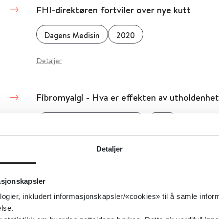
FHI-direktøren fortviler over nye kutt
Dagens Medisin
2020
Detaljer
Fibromyalgi - Hva er effekten av utholdenhe
Folkehelseinstituttet (FHI)
2018
Detaljer
Detaljer
asjonskapsler
Fibromyalgi - video
logier, inkludert informasjonskapsler/«cookies» til å samle info
lse.
St Olavs Hospital