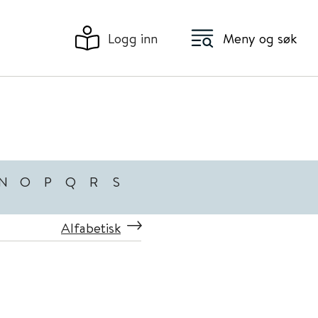
Logg inn
Meny og søk
N
O
P
Q
R
S
Alfabetisk