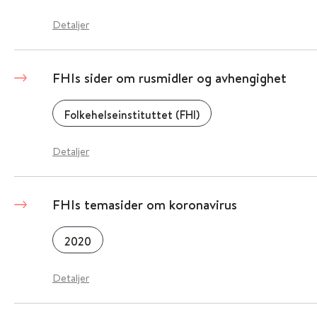
Detaljer
FHIs sider om rusmidler og avhengighet
Folkehelseinstituttet (FHI)
Detaljer
FHIs temasider om koronavirus
2020
Detaljer