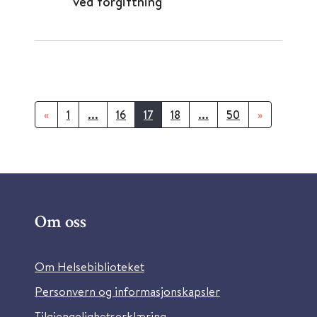
ved forgiftning
«
1
...
16
17
18
...
50
»
Om oss
Om Helsebiblioteket
Personvern og informasjonskapsler
Tilgjengelighetserklæring