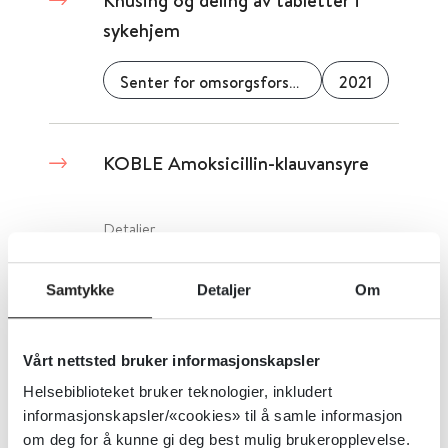
Knusing og deling av tabletter i
sykehjem
Senter for omsorgsforskning
2021
KOBLE Amoksicillin-klauvansyre
Detaljer
Samtykke
Detaljer
Om
KOBLE Cefaleksin
Vårt nettsted bruker informasjonskapsler
Detaljer
Helsebiblioteket bruker teknologier, inkludert
informasjonskapsler/«cookies» til å samle informasjon
om deg for å kunne gi deg best mulig brukeropplevelse.
KOBLE Cetirizin