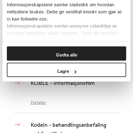
Informasjonskapslene samler statistikk om hvordan
nettsidene brukes. Dette gir verdifull innsikt som gjør at
Detaljer
vi kan forbedre oss.
Informasjonskapslene samler anonyme videoklipp av
hvordan nettsidene våres benyttes. Dette gir verdifull
KOBLE Desloratadin
innsikt som gjør at vi kan forbedre oss.
Godta alle
Detaljer
Lagre
KOBLE - informasjonsfilm
Detaljer
Kodein - behandlingsanbefaling