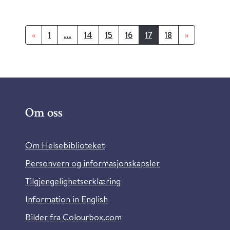
«
1
...
14
15
16
17
18
»
Om oss
Om Helsebiblioteket
Personvern og informasjonskapsler
Tilgjengelighetserklæring
Information in English
Bilder fra Colourbox.com