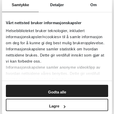
Samtykke
Detaljer
Om
Ugeskrift for læger: Ikke-
Vårt nettsted bruker informasjonskapsler
medikamentelle tiltak mot angst
hos barn
Helsebiblioteket bruker teknologier, inkludert
informasjonskapsler/«cookies» til å samle informasjon
om deg for å kunne gi deg best mulig brukeropplevelse.
Helsebiblioteket
2024
Informasjonskapslene samler statistikk om hvordan
nettsidene brukes. Dette gir verdifull innsikt som gjør at
vi kan forbedre oss.
Uførhet og tilbakeføring til arbeid
Informasjonskapslene samler anonyme videoklipp av
etter en tverrfaglig intervensjon
hvordan nettsidene våres benyttes. Dette gir verdifull
innsikt som gjør at vi kan forbedre oss.
for (sub)akutte korsryggsmerter:
En systematisk oversikt
Godta alle
Clinical Rehabilitation
2022
Lagre