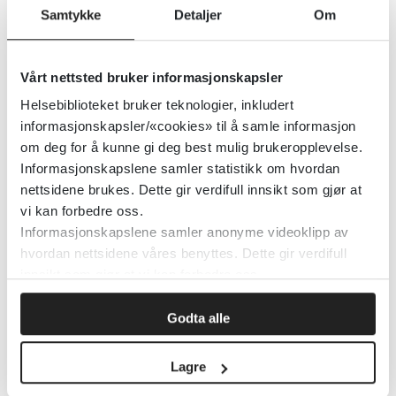
Sex og forhold hos RFSU
Samtykke
Detaljer
Om
Rådet för sexuell upplysning (RFSU)
2017
Vårt nettsted bruker informasjonskapsler
Detaljer
Helsebiblioteket bruker teknologier, inkludert
informasjonskapsler/«cookies» til å samle informasjon
om deg for å kunne gi deg best mulig brukeropplevelse.
Sex og politikk
Informasjonskapslene samler statistikk om hvordan
nettsidene brukes. Dette gir verdifull innsikt som gjør at
SINTEF
2018
vi kan forbedre oss.
Informasjonskapslene samler anonyme videoklipp av
Detaljer
hvordan nettsidene våres benyttes. Dette gir verdifull
innsikt som gjør at vi kan forbedre oss.
Sex og samfunn
Godta alle
Sex og samfunn
2017
Lagre