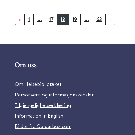
«
1
...
17
18
19
...
63
»
Om oss
Om Helsebiblioteket
Personvern og informasjonskapsler
Tilgjengelighetserklæring
Information in English
Bilder fra Colourbox.com