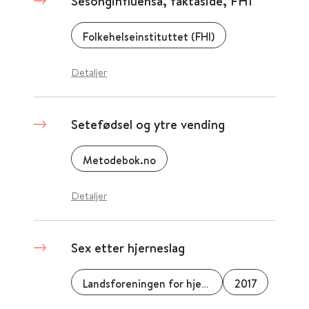
Sesonginfluensa, faktaside, FHI
Folkehelseinstituttet (FHI)
Detaljer
Setefødsel og ytre vending
Metodebok.no
Detaljer
Sex etter hjerneslag
Landsforeningen for hjerte- og lungesyke, LHL
2017