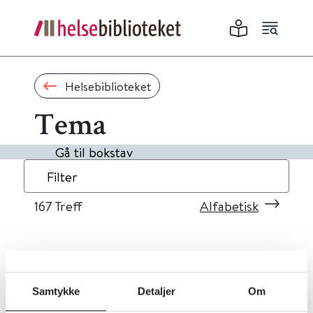
Helsebiblioteket
Tema
Gå til bokstav
Filter
167
Treff
Alfabetisk
«
1
...
13
14
15
16
17
»
Samtykke
Detaljer
Om