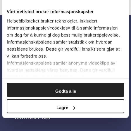
Vårt nettsted bruker informasjonskapsler
Helsebiblioteket bruker teknologier, inkludert
informasjonskapsler/«cookies» til å samle informasjon
Om oss
om deg for å kunne gi deg best mulig brukeropplevelse.
Informasjonskapslene samler statistikk om hvordan
nettsidene brukes. Dette gir verdifull innsikt som gjør at
Om Helsebiblioteket
vi kan forbedre oss.
Informasjonskapslene samler anonyme videoklipp av
Personvern og informasjonskapsler
hvordan nettsidene våres benyttes. Dette gir verdifull
Tilgjengelighetserklæring
innsikt som gjør at vi kan forbedre oss.
Information in English
Godta alle
Bilder fra Colourbox.com
Lagre
Kontakt oss