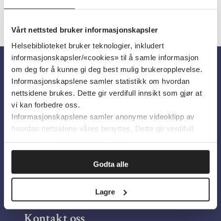
Vårt nettsted bruker informasjonskapsler
Helsebiblioteket bruker teknologier, inkludert
informasjonskapsler/«cookies» til å samle informasjon
om deg for å kunne gi deg best mulig brukeropplevelse.
Om oss
Informasjonskapslene samler statistikk om hvordan
nettsidene brukes. Dette gir verdifull innsikt som gjør at
vi kan forbedre oss.
Om Helsebiblioteket
Informasjonskapslene samler anonyme videoklipp av
Personvern og informasjonskapsler
hvordan nettsidene våres benyttes. Dette gir verdifull
innsikt som gjør at vi kan forbedre oss.
Tilgjengelighetserklæring
Information in English
Godta alle
Bilder fra Colourbox.com
Lagre
Kontakt oss