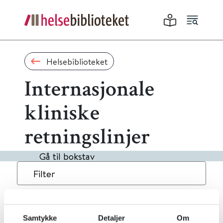
Helsebiblioteket
Internasjonale
kliniske
retningslinjer
Gå til bokstav
Filter
2
Treff
Alfabetisk
Samtykke
Detaljer
Om