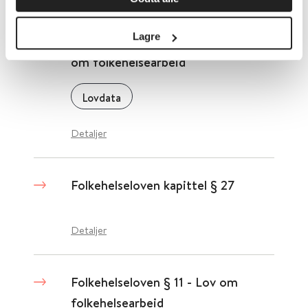
Lagre
Folkehelseloven Kapittel 3 - Lov
om folkehelsearbeid
Lovdata
Detaljer
Folkehelseloven kapittel § 27
Detaljer
Folkehelseloven § 11 - Lov om
folkehelsearbeid