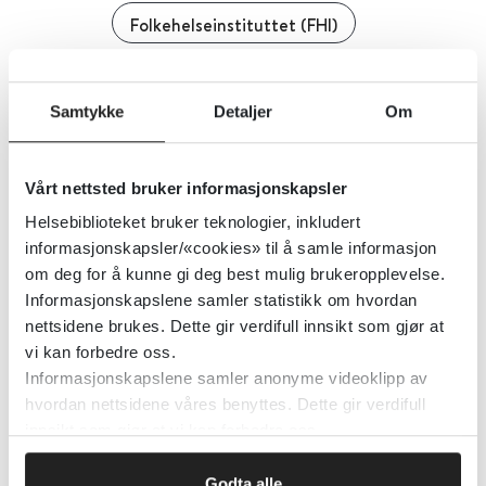
Folkehelseinstituttet (FHI)
Detaljer
Samtykke
Detaljer
Om
Folkehelseloven
Vårt nettsted bruker informasjonskapsler
Lovdata
2016
Helsebiblioteket bruker teknologier, inkludert
informasjonskapsler/«cookies» til å samle informasjon
Detaljer
om deg for å kunne gi deg best mulig brukeropplevelse.
Informasjonskapslene samler statistikk om hvordan
nettsidene brukes. Dette gir verdifull innsikt som gjør at
Folkehelseloven
vi kan forbedre oss.
Informasjonskapslene samler anonyme videoklipp av
hvordan nettsidene våres benyttes. Dette gir verdifull
Lovdata
2017
innsikt som gjør at vi kan forbedre oss.
Detaljer
Godta alle