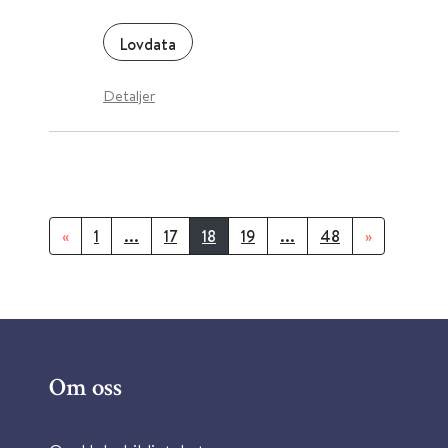
Lovdata
Detaljer
«
1
...
17
18
19
...
48
»
Om oss