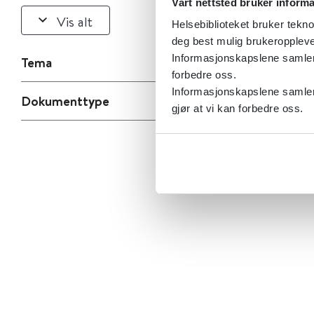
Vårt nettsted bruker inform
Vis alt
Helsebiblioteket bruker tekno
deg best mulig brukeroppleve
Informasjonskapslene samler s
Tema
forbedre oss.
Informasjonskapslene samler 
Dokumenttype
gjør at vi kan forbedre oss.