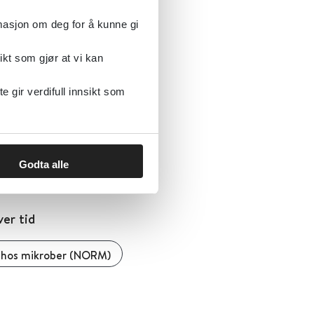
rmasjon om deg for å kunne gi
ikt som gjør at vi kan
tikaresistens hos
gir verdifull innsikt som
Folkehelseinstituttet (FHI)
Godta alle
er tid
s hos mikrober (NORM)