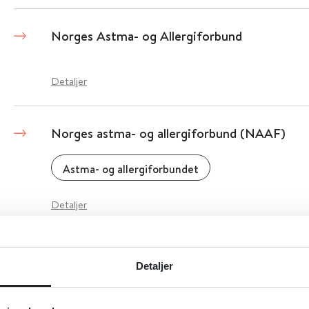
Norges Astma- og Allergiforbund
Detaljer
Norges astma- og allergiforbund (NAAF)
Astma- og allergiforbundet
Detaljer
Norges Optikerforbund
Detaljer
Norges Optikerforbund
2010