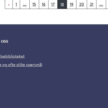
«
1
...
15
16
17
18
19
20
21
...
oss
lsebiblioteket
 og ofte stilte spørsmål