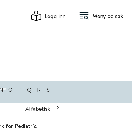
Logg inn
Meny og søk
N
O
P
Q
R
S
Alfabetisk
k for Pediatric