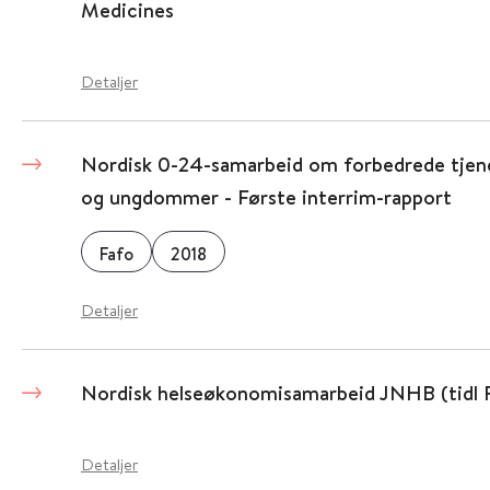
Medicines
Detaljer
Nordisk 0-24-samarbeid om forbedrede tjenes
og ungdommer - Første interrim-rapport
Fafo
2018
Detaljer
Nordisk helseøkonomisamarbeid JNHB (tidl
Detaljer