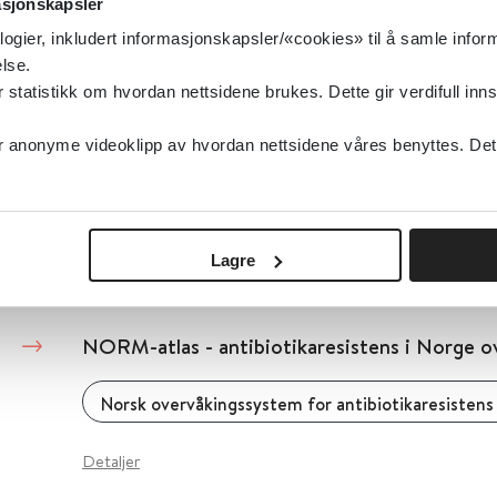
asjonskapsler
Detaljer
logier, inkludert informasjonskapsler/«cookies» til å samle info
lse.
tatistikk om hvordan nettsidene brukes. Dette gir verdifull inns
NORM - Norsk overvåkingssystem for antibio
mikrober
anonyme videoklipp av hvordan nettsidene våres benyttes. Dette 
Norsk overvåkingssystem for antibiotikaresistens hos mikrober (NORM)
Lagre
Detaljer
NORM-atlas - antibiotikaresistens i Norge ov
Norsk overvåkingssystem for antibiotikaresisten
Detaljer