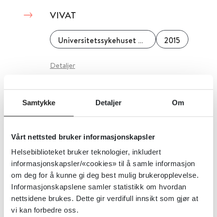
VIVAT
Universitetssykehuset Nord-Norge
2015
Detaljer
VKM - Vitenskapskomiteen for
Samtykke
Detaljer
Om
mat og miljø
Vårt nettsted bruker informasjonskapsler
Vitenskapskomiteen for mat og miljø (VKM)
Helsebiblioteket bruker teknologier, inkludert
informasjonskapsler/«cookies» til å samle informasjon
Detaljer
om deg for å kunne gi deg best mulig brukeropplevelse.
Informasjonskapslene samler statistikk om hvordan
nettsidene brukes. Dette gir verdifull innsikt som gjør at
Voksenvaksinasjonsprogrammet -
vi kan forbedre oss.