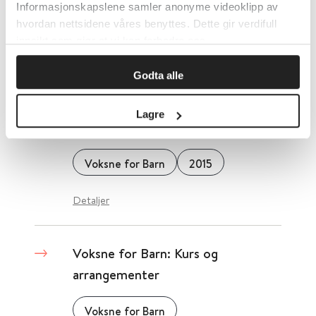
håndbok for helsepersonell
Informasjonskapslene samler anonyme videoklipp av
hvordan nettsidene våres benyttes. Dette gir verdifull
Folkehelseinstituttet (FHI)
innsikt som gjør at vi kan forbedre oss.
Detaljer
Godta alle
Lagre
Voksne for barn
Voksne for Barn
2015
Detaljer
Voksne for Barn: Kurs og
arrangementer
Voksne for Barn