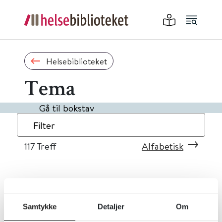
Helsebiblioteket
Tema
Gå til bokstav
Filter
117
Treff
Alfabetisk
«
1
...
8
9
10
11
12
»
Samtykke
Detaljer
Om