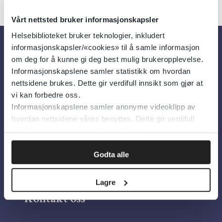
Vårt nettsted bruker informasjonskapsler
Helsebiblioteket bruker teknologier, inkludert
informasjonskapsler/«cookies» til å samle informasjon
Om oss
om deg for å kunne gi deg best mulig brukeropplevelse.
Informasjonskapslene samler statistikk om hvordan
nettsidene brukes. Dette gir verdifull innsikt som gjør at
Om Helsebiblioteket
vi kan forbedre oss.
Informasjonskapslene samler anonyme videoklipp av
Personvern og informasjonskapsler
hvordan nettsidene våres benyttes. Dette gir verdifull
Tilgjengelighetserklæring
innsikt som gjør at vi kan forbedre oss.
Information in English
Godta alle
Bilder fra Colourbox.com
Lagre
Kontakt oss