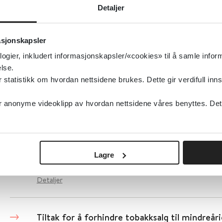
Tiltak for å fremme psykisk helse og reintegr
Detaljer
En systematisk oversikt
asjonskapsler
JMIR Public Health & Surveillance
2025
logier, inkludert informasjonskapsler/«cookies» til å samle info
lse.
Detaljer
tatistikk om hvordan nettsidene brukes. Dette gir verdifull inns
anonyme videoklipp av hvordan nettsidene våres benyttes. Dette 
Tiltak for å fremme arbeidsdeltakelse blant a
sykemeldte kreftoverlevere: En systematisk 
Acta Oncologica
2023
Lagre
Detaljer
Tiltak for å forhindre tobakksalg til mindreår