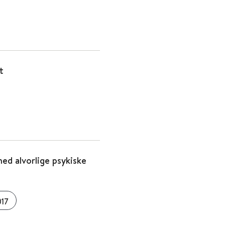
t
med alvorlige psykiske
17