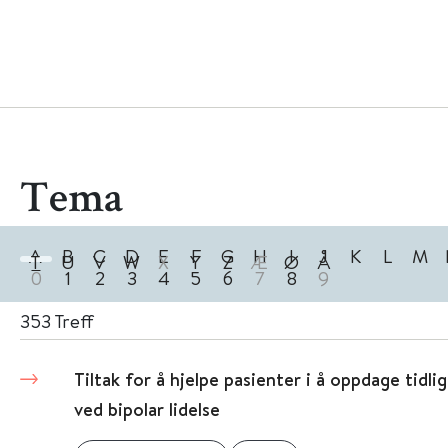
Tema
A
B
C
D
E
F
G
H
I
J
K
L
M
T
U
V
W
X
Y
Z
Æ
Ø
Å
0
1
2
3
4
5
6
7
8
9
353
Treff
Tiltak for å hjelpe pasienter i å oppdage tidlig
ved bipolar lidelse