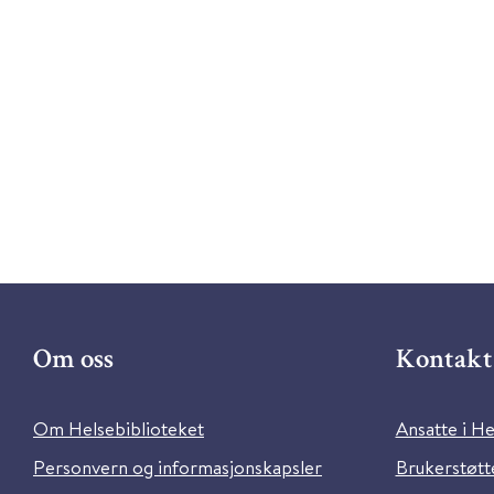
Om oss
Kontakt 
Om Helsebiblioteket
Ansatte i He
Personvern og informasjonskapsler
Brukerstøtte