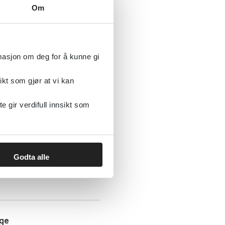
ering av arbeidsledige:
Om
rmasjon om deg for å kunne gi
ikt som gjør at vi kan
gir verdifull innsikt som
rbeidsledige og
oversikt
Godta alle
ige