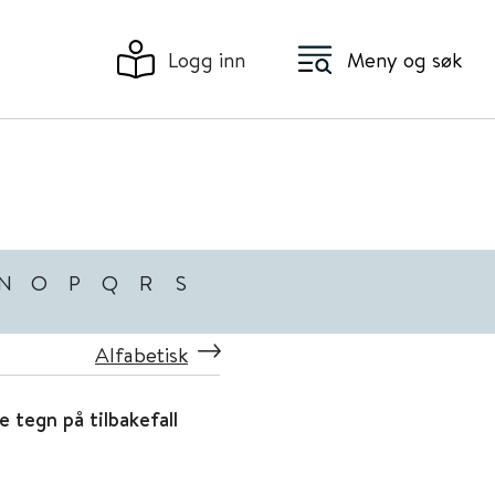
Logg inn
Meny og søk
N
O
P
Q
R
S
Alfabetisk
e tegn på tilbakefall