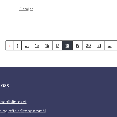
Detaljer
«
1
...
15
16
17
18
19
20
21
...
oss
lsebiblioteket
 og ofte stilte spørsmål