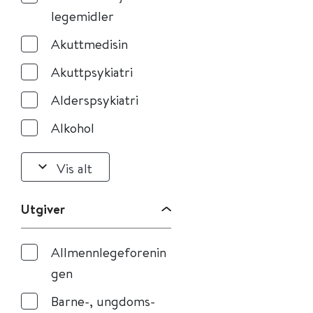
legemidler
Akuttmedisin
Akuttpsykiatri
Alderspsykiatri
Alkohol
Vis alt
Utgiver
Allmennlegeforenin
gen
Barne-, ungdoms-