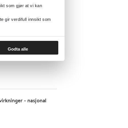
ikt som gjør at vi kan
gir verdifull innsikt som
ment i offentleg
Godta alle
irkninger - nasjonal