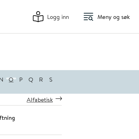
Logg inn
Meny og søk
N
O
P
Q
R
S
Alfabetisk
ftning