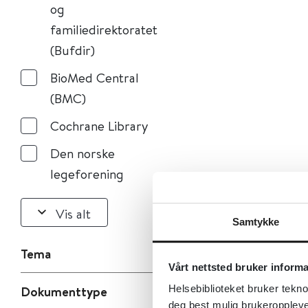
og
familiedirektoratet
(Bufdir)
BioMed Central
(BMC)
Cochrane Library
Den norske
legeforening
Vis alt
Samtykke
Tema
Vårt nettsted bruker inform
Dokumenttype
Helsebiblioteket bruker tekno
deg best mulig brukeroppleve