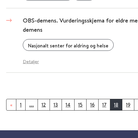
OBS-demens. Vurderingsskjema for eldre med
demens
Nasjonalt senter for aldring og helse
Detaljer
«
1
...
12
13
14
15
16
17
18
19