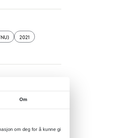
TNU)
2021
Om
oratet for medisinske
rmasjon om deg for å kunne gi