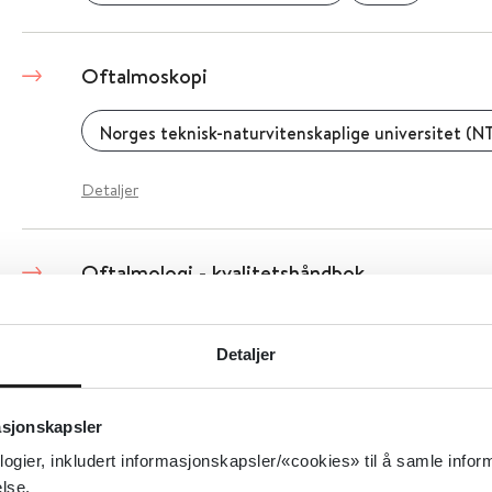
Oftalmoskopi
Norges teknisk-naturvitenskaplige universitet (N
Detaljer
Oftalmologi - kvalitetshåndbok
Norsk oftalmologisk forening
2019
Detaljer
Offentlig finansiering av legemidler - Direkt
asjonskapsler
produkter
logier, inkludert informasjonskapsler/«cookies» til å samle info
lse.