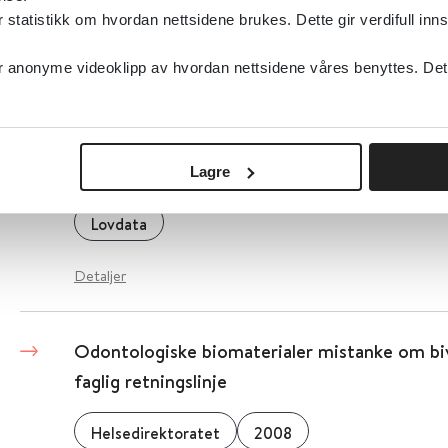
Direktoratet for medisinske produkter (DMP)
tatistikk om hvordan nettsidene brukes. Dette gir verdifull inns
Detaljer
anonyme videoklipp av hvordan nettsidene våres benyttes. Dette 
Offentleglova - Lov om rett til innsyn i doku
verksemd
Lagre
Lovdata
Detaljer
Odontologiske biomaterialer mistanke om biv
faglig retningslinje
Helsedirektoratet
2008