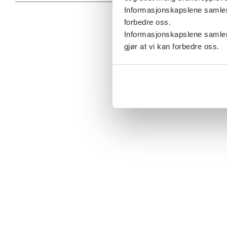
Informasjonskapslene samler s
forbedre oss.
Informasjonskapslene samler 
gjør at vi kan forbedre oss.