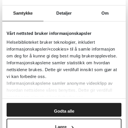
Velferdsteknologi i praksis
Samtykke
Detaljer
Om
Senter for omsorgsforskning
2020
Vårt nettsted bruker informasjonskapsler
Helsebiblioteket bruker teknologier, inkludert
Velferdsteknologi hos
informasjonskapsler/«cookies» til å samle informasjon
om deg for å kunne gi deg best mulig brukeropplevelse.
Omsorgsbiblioteket
Informasjonskapslene samler statistikk om hvordan
nettsidene brukes. Dette gir verdifull innsikt som gjør at
2020
vi kan forbedre oss.
Informasjonskapslene samler anonyme videoklipp av
Detaljer
hvordan nettsidene våres benyttes. Dette gir verdifull
innsikt som gjør at vi kan forbedre oss.
Velferdsteknologi hos
Godta alle
Kompetansebroen
Lagre