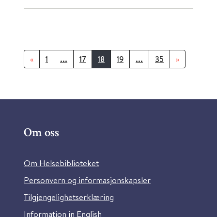
«
1
...
17
18
19
...
35
»
Om oss
Om Helsebiblioteket
Personvern og informasjonskapsler
Tilgjengelighetserklæring
Information in English