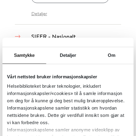
Detaljer
SIFER - Nasjonalt
kompetansesenternettverk for
sikkerhetspsykiatri,
Samtykke
Detaljer
Om
fengselspsykiatri og rettspsykiatri
Vårt nettsted bruker informasjonskapsler
SIFER Nasjonalt kompetansenettverk for sikkerhets- fengsels- og rettspsykiatri
Helsebiblioteket bruker teknologier, inkludert
informasjonskapsler/«cookies» til å samle informasjon
Detaljer
om deg for å kunne gi deg best mulig brukeropplevelse.
Informasjonskapslene samler statistikk om hvordan
nettsidene brukes. Dette gir verdifull innsikt som gjør at
Sigdcellesykdom -
vi kan forbedre oss.
Handlingsprogram for barn med
Informasjonskapslene samler anonyme videoklipp av