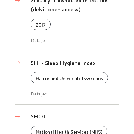
Sexually Transmitted Infections
(delvis open access)
2017
Detaljer
SHI - Sleep Hygiene Index
Haukeland Universitetssykehus
Detaljer
SHOT
National Health Services (NHS)