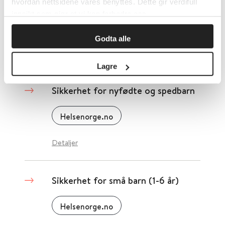
sigdcellesykdom
hvordan nettsidene våres benyttes. Dette gir verdifull
innsikt som gjør at vi kan forbedre oss.
2020
Godta alle
Detaljer
Lagre
Sikkerhet for nyfødte og spedbarn
Helsenorge.no
Detaljer
Sikkerhet for små barn (1-6 år)
Helsenorge.no