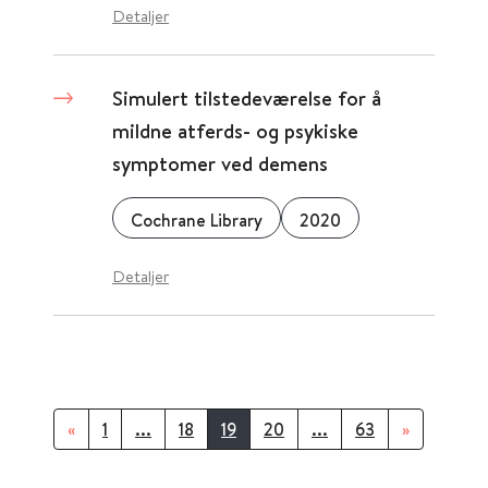
Detaljer
Simulert tilstedeværelse for å
mildne atferds- og psykiske
symptomer ved demens
Cochrane Library
2020
Detaljer
«
1
...
18
19
20
...
63
»