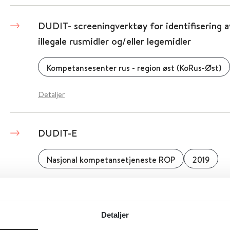
DUDIT- screeningverktøy for identifisering 
illegale rusmidler og/eller legemidler
Kompetansesenter rus - region øst (KoRus-Øst)
Detaljer
DUDIT-E
Nasjonal kompetansetjeneste ROP
2019
Detaljer
Detaljer
DynaMed EBM Focus e-posttjeneste