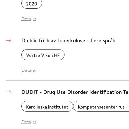
2020
Detaljer
Du blir frisk av tuberkoluse - flere språk
Vestre Viken HF
Detaljer
DUDIT - Drug Use Disorder Identification Te
Karolinska Institutet
Kompetansesenter rus - 
Detaljer