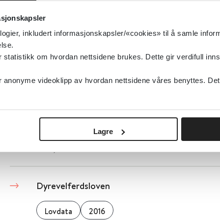
asjonskapsler
2021
logier, inkludert informasjonskapsler/«cookies» til å samle info
lse.
Detaljer
tatistikk om hvordan nettsidene brukes. Dette gir verdifull inns
anonyme videoklipp av hvordan nettsidene våres benyttes. Dette 
Dypdykk i oppsummeringen om atferdsvanske
(Berg 2020)
Folkehelseinstituttet (FHI)
Lagre
Detaljer
Dyrevelferdsloven
Lovdata
2016