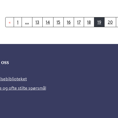
«
1
...
13
14
15
16
17
18
19
20
oss
lsebiblioteket
 og ofte stilte spørsmål