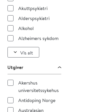
Akuttpsykiatri
Alderspsykiatri
Alkohol
Alzheimers sykdom
Vis alt
Utgiver
Akershus
universitetssykehus
Antidoping Norge
Australasian