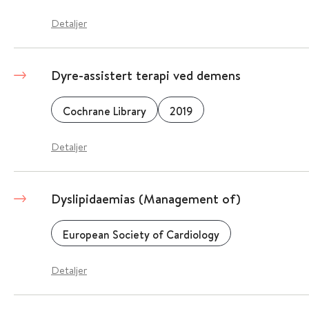
Detaljer
Dyre-assistert terapi ved demens
Cochrane Library
2019
Detaljer
Dyslipidaemias (Management of)
European Society of Cardiology
Detaljer