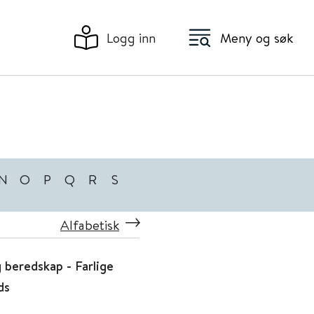
Logg inn
Meny og søk
N
O
P
Q
R
S
Alfabetisk
 beredskap - Farlige
ds