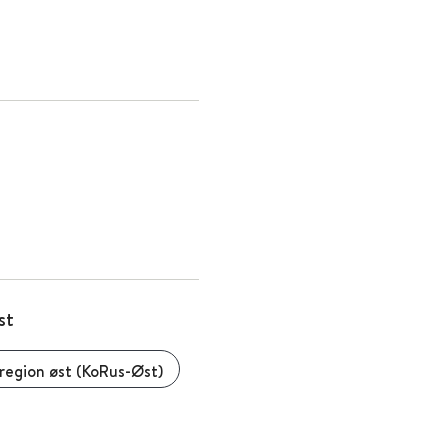
st
region øst (KoRus-Øst)