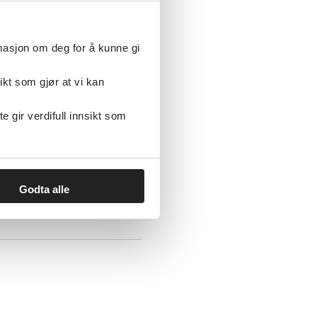
rmasjon om deg for å kunne gi
ikt som gjør at vi kan
gir verdifull innsikt som
r hos barn og unge
Godta alle