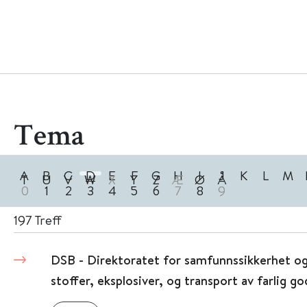
Tema
A
B
C
D
E
F
G
H
I
J
K
L
M
T
U
V
W
X
Y
Z
Æ
Ø
Å
0
1
2
3
4
5
6
7
8
9
197
Treff
DSB - Direktoratet for samfunnssikkerhet og
stoffer, eksplosiver, og transport av farlig go