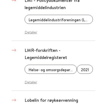
LMI - Policydokumenter fra
legemiddelindustrien
Legemiddelindustriforeningen (LMI)
Detaljer
LMR-forskriften -
Legemiddelregisteret
Helse- og omsorgsdepartementet (HOD)
2021
Detaljer
Lobelin for røykeavvenning