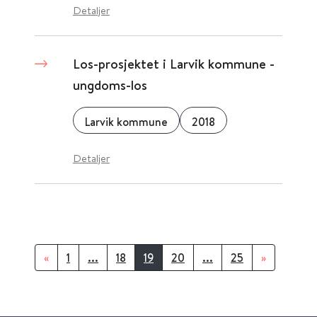
Detaljer
Los-prosjektet i Larvik kommune -
ungdoms-los
Larvik kommune
2018
Detaljer
«
1
...
18
19
20
...
25
»