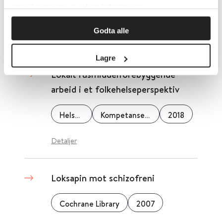
innsikt som gjør at vi kan forbedre oss.
Helsedirektoratet
Godta alle
Detaljer
Lagre
Lokalt rusmiddelforebyggende
arbeid i et folkehelseperspektiv
Helsedirektoratet
Kompetansesenter Rus (KORUS) Midt
2018
Detaljer
Loksapin mot schizofreni
Cochrane Library
2007