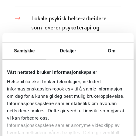
Lokale psykisk helse-arbeidere
som leverer psykoterapi og
psykososiale tiltak til pasienter i
primærhelsetjenesten - effekt på
Samtykke
Detaljer
Om
praksisen til hos
primærhelseleverandører
Vårt nettsted bruker informasjonskapsler
Cochrane Library
2009
Helsebiblioteket bruker teknologier, inkludert
informasjonskapsler/«cookies» til å samle informasjon
Detaljer
om deg for å kunne gi deg best mulig brukeropplevelse.
Informasjonskapslene samler statistikk om hvordan
nettsidene brukes. Dette gir verdifull innsikt som gjør at
Lokalt psykisk helse- og rusarbeid
vi kan forbedre oss.
Informasjonskapslene samler anonyme videoklipp av
- samleside
hvordan nettsidene våres benyttes. Dette gir verdifull