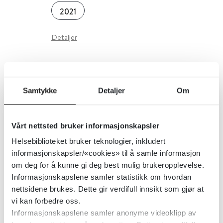
2021
Detaljer
Biopsykososiale, arbeidsrelaterte
og miljømessige faktorer som
Samtykke
Detaljer
Om
påvirker arbeidsdeltakelsen hos
personer med osteoartritt: En
Vårt nettsted bruker informasjonskapsler
systematisk oversikt
Helsebiblioteket bruker teknologier, inkludert
informasjonskapsler/«cookies» til å samle informasjon
BMC Musculoskeletal Disorders
2023
om deg for å kunne gi deg best mulig brukeropplevelse.
Informasjonskapslene samler statistikk om hvordan
Detaljer
nettsidene brukes. Dette gir verdifull innsikt som gjør at
vi kan forbedre oss.
Informasjonskapslene samler anonyme videoklipp av