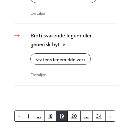
Detaljer
Biotilsvarende legemidler -
generisk bytte
Statens legemiddelverk
Detaljer
«
1
...
18
19
20
...
34
»