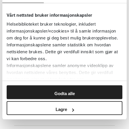
til deg som pasient
Vårt nettsted bruker informasjonskapsler
Folkehelseinstituttet (FHI)
Helsebiblioteket bruker teknologier, inkludert
informasjonskapsler/«cookies» til å samle informasjon
Detaljer
om deg for å kunne gi deg best mulig brukeropplevelse.
Informasjonskapslene samler statistikk om hvordan
nettsidene brukes. Dette gir verdifull innsikt som gjør at
Norsk cardiologisk selskap
vi kan forbedre oss.
Informasjonskapslene samler anonyme videoklipp av
hvordan nettsidene våres benyttes. Dette gir verdifull
Detaljer
innsikt som gjør at vi kan forbedre oss.
Godta alle
Norsk cøliakiforening
Lagre
Detaljer