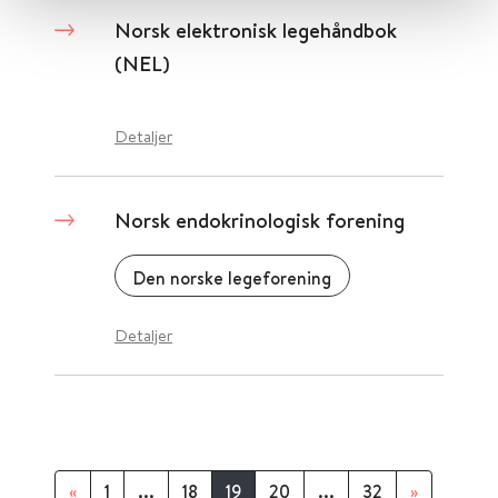
Norsk elektronisk legehåndbok
(NEL)
Detaljer
Norsk endokrinologisk forening
Den norske legeforening
Detaljer
«
1
...
18
19
20
...
32
»