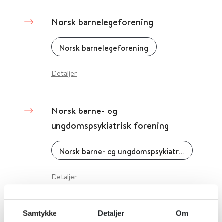
Norsk barnelegeforening
Norsk barnelegeforening
Detaljer
Norsk barne- og
ungdomspsykiatrisk forening
Norsk barne- og ungdomspsykiatrisk forening
Detaljer
Norsk bokmål_Norwegian_10 råd
Samtykke
Detaljer
Om