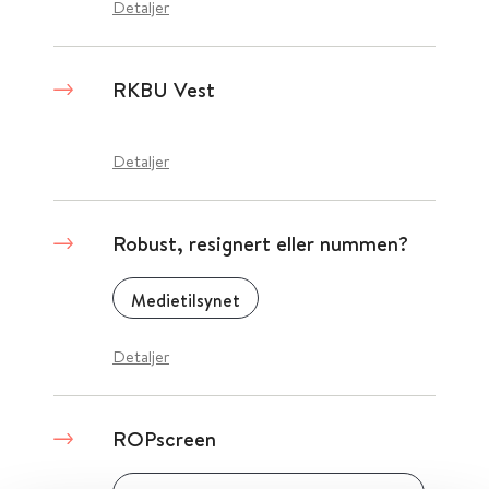
Detaljer
RKBU Vest
Detaljer
Robust, resignert eller nummen?
Medietilsynet
Detaljer
ROPscreen