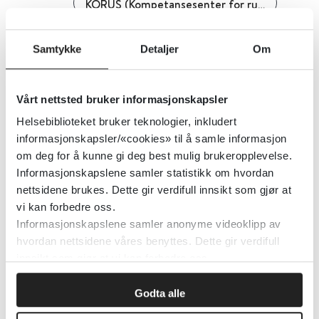
KORUS (Kompetansesenter for rusfeltet)
Detaljer
Samtykke
Detaljer
Om
ROP-lidelser - Nasjonal faglig
Vårt nettsted bruker informasjonskapsler
retningslinje for utredning,
Helsebiblioteket bruker teknologier, inkludert
behandling og oppfølging av
informasjonskapsler/«cookies» til å samle informasjon
personer med samtidig ruslidelse
om deg for å kunne gi deg best mulig brukeropplevelse.
Informasjonskapslene samler statistikk om hvordan
og psykisk lidelse
nettsidene brukes. Dette gir verdifull innsikt som gjør at
vi kan forbedre oss.
Helsedirektoratet
2022
Informasjonskapslene samler anonyme videoklipp av
hvordan nettsidene våres benyttes. Dette gir verdifull
Detaljer
innsikt som gjør at vi kan forbedre oss.
Godta alle
ROS - Rådgivning Om