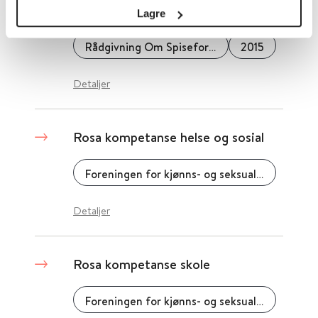
Spiseforstyrrelser
Lagre
Rådgivning Om Spiseforstyrrelser - ROS
2015
Detaljer
Rosa kompetanse helse og sosial
Foreningen for kjønns- og seksualitetsmangfold (fri.)
Detaljer
Rosa kompetanse skole
Foreningen for kjønns- og seksualitetsmangfold (fri.)