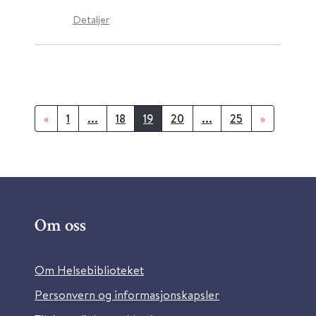
Detaljer
«
1
...
18
19
20
...
25
»
Om oss
Om Helsebiblioteket
Personvern og informasjonskapsler