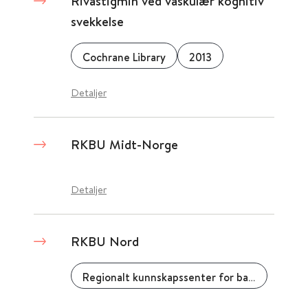
Rivastigmin ved vaskulær kognitiv
svekkelse
Cochrane Library
2013
Detaljer
RKBU Midt-Norge
Detaljer
RKBU Nord
Regionalt kunnskapssenter for barn og unge (RKBU Nord)