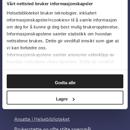
Vårt nettsted bruker informasjonskapsler
Helsebiblioteket bruker teknologier, inkludert
Om oss
informasjonskapsler/«cookies» til å samle informasjon
om deg for å kunne gi deg best mulig brukeropplevelse.
Informasjonskapslene samler statistikk om hvordan
Om Helsebiblioteket
nettsidene brukes. Dette gir verdifull innsikt som gjør at
Personvern og informasjonskapsler
vi kan forbedre oss.
Informasjonskapslene samler anonyme videoklipp av
Tilgjengelighetserklæring
hvordan nettsidene våres benyttes. Dette gir verdifull
Information in English
innsikt som gjør at vi kan forbedre oss.
Bilder fra Colourbox.com
Godta alle
Lagre
Kontakt oss
Ansatte i Helsebiblioteket
Brukerstøtte og ofte stilte spørsmål