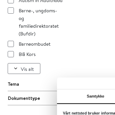
Autism in Adulthood
Barne-, ungdoms-
og
familiedirektoratet
(Bufdir)
Barneombudet
Blå Kors
Vis alt
Tema
Samtykke
Dokumenttype
Vårt nettsted bruker inform