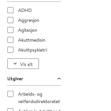
ADHD
Aggresjon
Agitasjon
Akuttmedisin
Akuttpsykiatri
Vis alt
Utgiver
Arbeids- og
velferdsdirektoratet