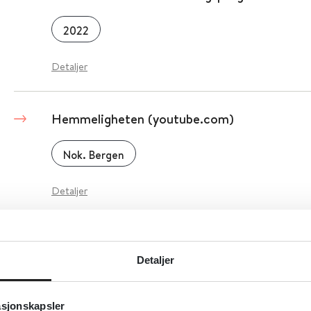
2022
Detaljer
Hemmeligheten (youtube.com)
Nok. Bergen
Detaljer
Helsinkideklarasjonen
Detaljer
World Medical Association
asjonskapsler