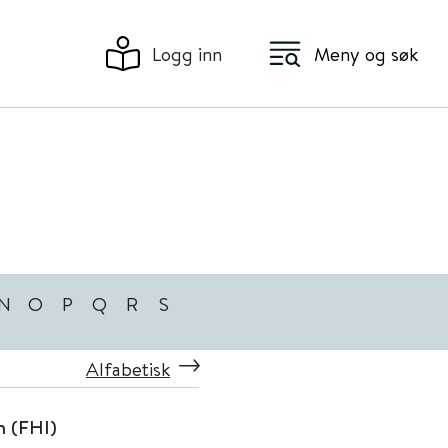
Logg inn
Meny og søk
N
O
P
Q
R
S
Alfabetisk
n (FHI)