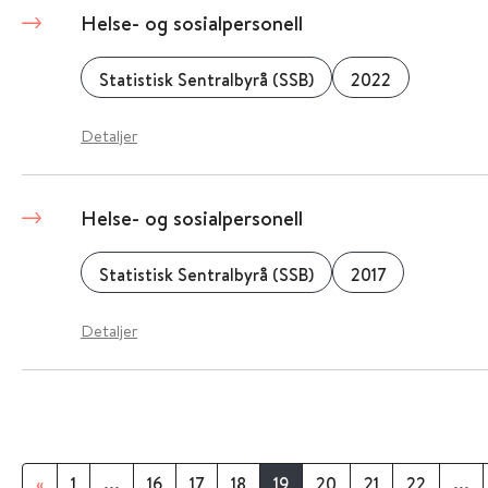
Helse- og sosialpersonell
Statistisk Sentralbyrå (SSB)
2022
Detaljer
Helse- og sosialpersonell
Statistisk Sentralbyrå (SSB)
2017
Detaljer
«
1
...
16
17
18
19
20
21
22
...