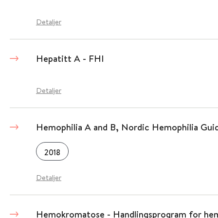
Detaljer
Hepatitt A - FHI
Detaljer
Hemophilia A and B, Nordic Hemophilia Guid
2018
Detaljer
Hemokromatose - Handlingsprogram for h