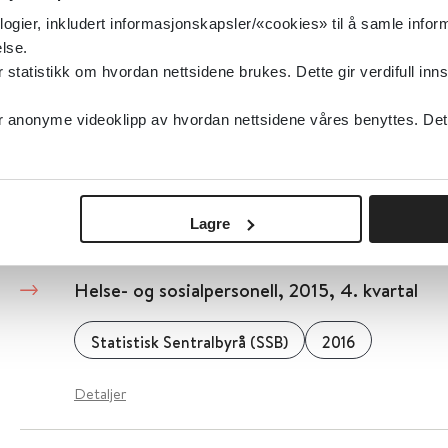
Detaljer
logier, inkludert informasjonskapsler/«cookies» til å samle info
lse.
tatistikk om hvordan nettsidene brukes. Dette gir verdifull inns
Helse-, utdannings- og sysselsettingsresulta
flyktninger i Norden: En systematisk oversikt
anonyme videoklipp av hvordan nettsidene våres benyttes. Dette 
Scandinavian Journal of Public Health
2018
Detaljer
Lagre
Helse- og sosialpersonell, 2015, 4. kvartal
Statistisk Sentralbyrå (SSB)
2016
Detaljer