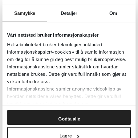
Vaksinasjon ved immunsvikt (FHI)
Samtykke
Detaljer
Om
Detaljer
Vårt nettsted bruker informasjonskapsler
Helsebiblioteket bruker teknologier, inkludert
informasjonskapsler/«cookies» til å samle informasjon
Vaksinasjoner etter allogen
om deg for å kunne gi deg best mulig brukeropplevelse.
stamcelletransplantasjon til barn
Informasjonskapslene samler statistikk om hvordan
nettsidene brukes. Dette gir verdifull innsikt som gjør at
(Helsedirektoratet)
vi kan forbedre oss.
Informasjonskapslene samler anonyme videoklipp av
Detaljer
hvordan nettsidene våres benyttes. Dette gir verdifull
innsikt som gjør at vi kan forbedre oss.
Vaksinasjoner ved barnekreft
Godta alle
(Helsedirektoratet)
Lagre