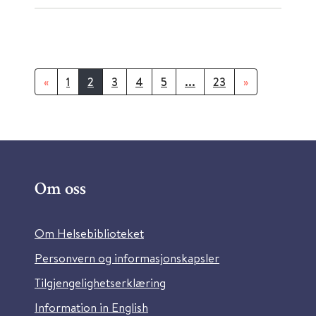
«
1
2
3
4
5
...
23
»
Om oss
Om Helsebiblioteket
Personvern og informasjonskapsler
Tilgjengelighetserklæring
Information in English