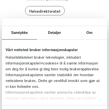
Helsedirektoratet
Detaljer
Samtykke
Detaljer
Om
Tannhelsetenesta
Vårt nettsted bruker informasjonskapsler
Statistisk Sentralbyrå (SSB)
Helsebiblioteket bruker teknologier, inkludert
informasjonskapsler/«cookies» til å samle informasjon
Detaljer
om deg for å kunne gi deg best mulig brukeropplevelse.
Informasjonskapslene samler statistikk om hvordan
nettsidene brukes. Dette gir verdifull innsikt som gjør at
Tannhelsetenesta - 11985:
vi kan forbedre oss.
Utvalgte nøkkeltall for
Informasjonskapslene samler anonyme videoklipp av
hvordan nettsidene våres benyttes. Dette gir verdifull
tannhelsetjenesten (F) 2015 -
innsikt som gjør at vi kan forbedre oss.
2024