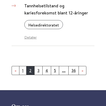
Tannhelsetilstand og
kariesforekomst blant 12-åringer
Helsedirektoratet
Detaljer
«
1
2
3
4
5
...
36
»