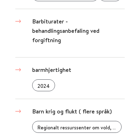
Barbiturater -
behandlingsanbefaling ved
forgiftning
barmhjertighet
2024
Barn krig og flukt ( flere språk)
Regionalt ressurssenter om vold, traumatisk stress og selvmordsforebygging (RVTS Nord)