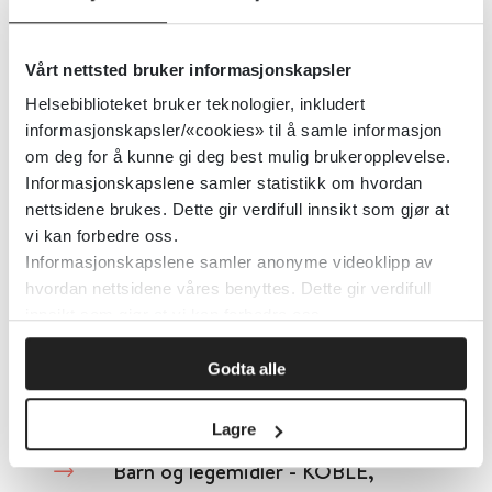
Barn med nedsatt funksjonsevne -
veileder barnevern og helse- og
Vårt nettsted bruker informasjonskapsler
omsorgstjenester
Helsebiblioteket bruker teknologier, inkludert
informasjonskapsler/«cookies» til å samle informasjon
Barne-, ungdoms- og familiedirektoratet (Bufdir)
2021
om deg for å kunne gi deg best mulig brukeropplevelse.
Informasjonskapslene samler statistikk om hvordan
Detaljer
nettsidene brukes. Dette gir verdifull innsikt som gjør at
vi kan forbedre oss.
Informasjonskapslene samler anonyme videoklipp av
Barn og krig (norsk)
hvordan nettsidene våres benyttes. Dette gir verdifull
innsikt som gjør at vi kan forbedre oss.
Regionalt ressurssenter om vold, traumatisk stress og selvmordsforebygging (RVTS Nord)
Godta alle
Detaljer
Lagre
Barn og legemidler - KOBLE,