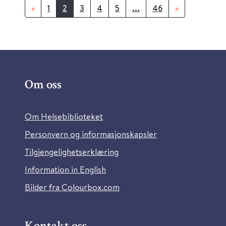
«
1
2
3
4
5
...
46
»
Om oss
Om Helsebiblioteket
Personvern og informasjonskapsler
Tilgjengelighetserklæring
Information in English
Bilder fra Colourbox.com