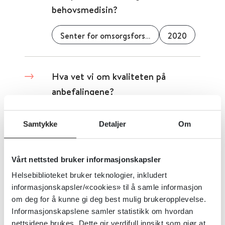
behovsmedisin?
Senter for omsorgsforskning
2020
Hva vet vi om kvaliteten på
anbefalingene?
Senter for omsorgsforskning
2020
Samtykke
Detaljer
Om
Hverdagsmestring og innovasjon
Vårt nettsted bruker informasjonskapsler
Helsebiblioteket bruker teknologier, inkludert
Senter for omsorgsforskning
2020
informasjonskapsler/«cookies» til å samle informasjon
om deg for å kunne gi deg best mulig brukeropplevelse.
Informasjonskapslene samler statistikk om hvordan
nettsidene brukes. Dette gir verdifull innsikt som gjør at