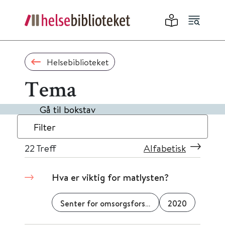
Helsebiblioteket
Tema
Gå til bokstav
Filter
22
Treff
Alfabetisk
Hva er viktig for matlysten?
Senter for omsorgsforskning
2020