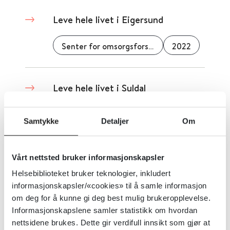
Leve hele livet i Eigersund
Senter for omsorgsforskning
2022
Leve hele livet i Suldal
Senter for omsorgsforskning
2022
Samtykke
Detaljer
Om
Lite svette i folkehelse-satsing
Vårt nettsted bruker informasjonskapsler
Helsebiblioteket bruker teknologier, inkludert
Senter for omsorgsforskning
2016
informasjonskapsler/«cookies» til å samle informasjon
om deg for å kunne gi deg best mulig brukeropplevelse.
Informasjonskapslene samler statistikk om hvordan
nettsidene brukes. Dette gir verdifull innsikt som gjør at