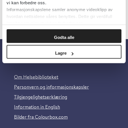
vi kan forbedre oss.
Informasjonskapslene samler anonyme videoklipp av
«
1
2
»
hvordan nettsidene våres benyttes. Dette gir verdifull
innsikt som gjør at vi kan forbedre oss.
Godta alle
Lagre
Om oss
Om Helsebiblioteket
Personvern og informasjonskapsler
Tilgjengelighetserklæring
Information in English
Bilder fra Colourbox.com