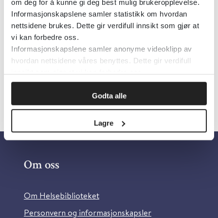
om deg for å kunne gi deg best mulig brukeropplevelse.
Informasjonskapslene samler statistikk om hvordan
Senter for omsorgsforskning
2024
nettsidene brukes. Dette gir verdifull innsikt som gjør at
vi kan forbedre oss.
Informasjonskapslene samler anonyme videoklipp av
hvordan nettsidene våres benyttes. Dette gir verdifull
innsikt som gjør at vi kan forbedre oss.
«
1
2
»
Godta alle
Lagre
Om oss
Om Helsebiblioteket
Personvern og informasjonskapsler