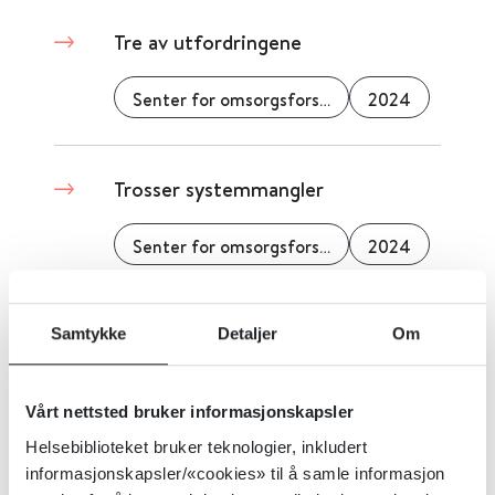
Tre av utfordringene
Senter for omsorgsforskning
2024
Trosser systemmangler
Senter for omsorgsforskning
2024
Trygg i eget hjem?
Samtykke
Detaljer
Om
Senter for omsorgsforskning
2023
Vårt nettsted bruker informasjonskapsler
Helsebiblioteket bruker teknologier, inkludert
informasjonskapsler/«cookies» til å samle informasjon
Turnus og sykefravær