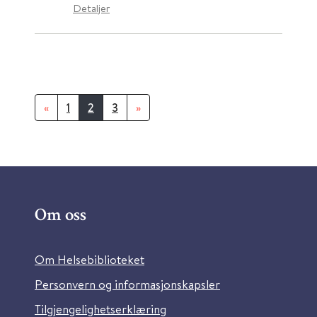
Detaljer
«
1
2
3
»
Om oss
Om Helsebiblioteket
Personvern og informasjonskapsler
Tilgjengelighetserklæring