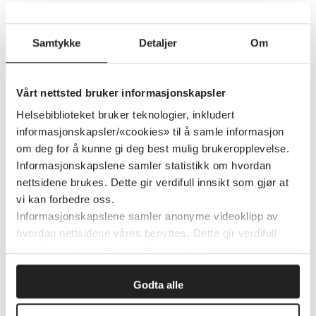
Samtykke
Detaljer
Om
Antipsykotisk medikamentell
behandling av schizofreni som
oppstod i barndommen
Vårt nettsted bruker informasjonskapsler
Antipsychotic medication for
Helsebiblioteket bruker teknologier, inkludert
childhood-onset schizophrenia
informasjonskapsler/«cookies» til å samle informasjon
om deg for å kunne gi deg best mulig brukeropplevelse.
Cochrane Library
2017
Informasjonskapslene samler statistikk om hvordan
nettsidene brukes. Dette gir verdifull innsikt som gjør at
vi kan forbedre oss.
Detaljer
Informasjonskapslene samler anonyme videoklipp av
hvordan nettsidene våres benyttes. Dette gir verdifull
innsikt som gjør at vi kan forbedre oss.
Aripiprazol ved schizofreni
Aripiprazole for schizophrenia
Godta alle