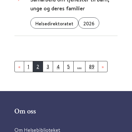
unge og deres familier
Helsedirektoratet
2026
«
1
2
3
4
5
...
89
»
Om oss
Om Helsebiblioteket