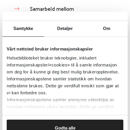
Samarbeid mellom
barneverntjenester og psykiske
helsetjenester til barnets beste
Samtykke
Detaljer
Om
Helsedirektoratet
2020
Vårt nettsted bruker informasjonskapsler
Helsebiblioteket bruker teknologier, inkludert
Samarbeid mellom helsesykepleier
informasjonskapsler/«cookies» til å samle informasjon
om deg for å kunne gi deg best mulig brukeropplevelse.
og lege: Helsesykepleier og lege
Informasjonskapslene samler statistikk om hvordan
bør samarbeide om forberedelser
nettsidene brukes. Dette gir verdifull innsikt som gjør at
og oppfølgning av alle
vi kan forbedre oss.
helseundersøkelser der lege er
Informasjonskapslene samler anonyme videoklipp av
hvordan nettsidene våres benyttes. Dette gir verdifull
tilstede
innsikt som gjør at vi kan forbedre oss.
Helsedirektoratet
Godta alle