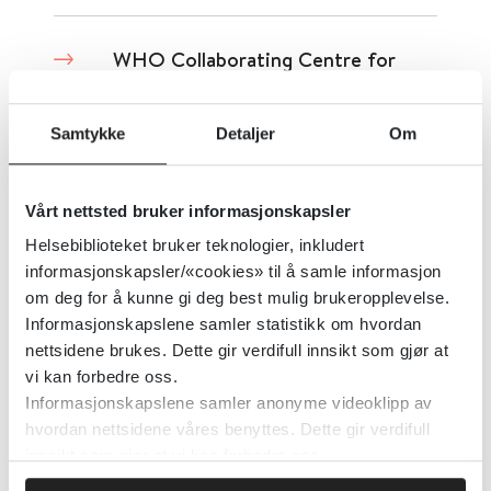
WHO Collaborating Centre for
Pharmaceutical Pricing and
Reimbursement Policies
Samtykke
Detaljer
Om
World Health Organization (WHO)
Vårt nettsted bruker informasjonskapsler
Detaljer
Helsebiblioteket bruker teknologier, inkludert
informasjonskapsler/«cookies» til å samle informasjon
om deg for å kunne gi deg best mulig brukeropplevelse.
White Book of Physical and
Informasjonskapslene samler statistikk om hvordan
Rehabilitation Medicine -
nettsidene brukes. Dette gir verdifull innsikt som gjør at
vi kan forbedre oss.
Rehabilitation across the Europe
Informasjonskapslene samler anonyme videoklipp av
hvordan nettsidene våres benyttes. Dette gir verdifull
European Society of Physical and Rehabilitation Medicine
innsikt som gjør at vi kan forbedre oss.