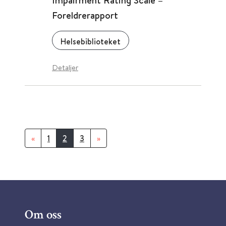
Impairment Rating Scale –
Foreldrerapport
Helsebiblioteket
Detaljer
«
1
2
3
»
Om oss