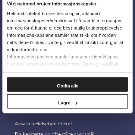
Vårt nettsted bruker informasjonskapsler
Helsebiblioteket bruker teknologier, inkludert
Om oss
informasjonskapsler/«cookies» til å samle informasjon
om deg for å kunne gi deg best mulig brukeropplevelse.
Informasjonskapslene samler statistikk om hvordan
Om Helsebiblioteket
nettsidene brukes. Dette gir verdifull innsikt som gjør at
Personvern og informasjonskapsler
vi kan forbedre oss.
Informasjonskapslene samler anonyme videoklipp av
Tilgjengelighetserklæring
hvordan nettsidene våres benyttes. Dette gir verdifull
Information in English
innsikt som gjør at vi kan forbedre oss.
Bilder fra Colourbox.com
Godta alle
Lagre
Kontakt oss
Ansatte i Helsebiblioteket
Brukerstøtte og ofte stilte spørsmål