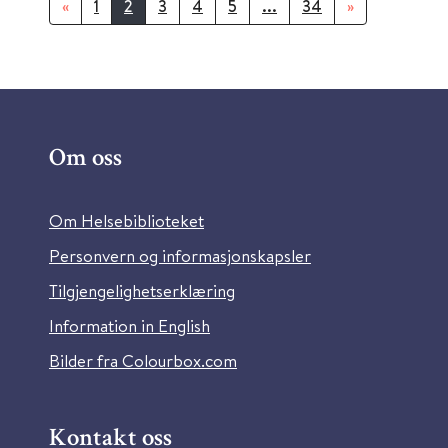
«
1
2
3
4
5
...
34
»
Om oss
Om Helsebiblioteket
Personvern og informasjonskapsler
Tilgjengelighetserklæring
Information in English
Bilder fra Colourbox.com
Kontakt oss