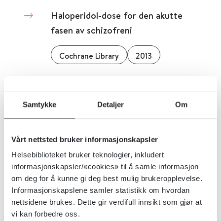
Haloperidol-dose for den akutte
fasen av schizofreni
Cochrane Library
2013
Detaljer
Samtykke
Detaljer
Om
Hamilton 17 depresjonsskala
Vårt nettsted bruker informasjonskapsler
Norsk Helseinformatikk (NHI)
2021
Helsebiblioteket bruker teknologier, inkludert
informasjonskapsler/«cookies» til å samle informasjon
Detaljer
om deg for å kunne gi deg best mulig brukeropplevelse.
Informasjonskapslene samler statistikk om hvordan
nettsidene brukes. Dette gir verdifull innsikt som gjør at
Hammersmith Infant
vi kan forbedre oss.