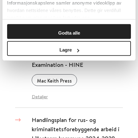
Neurological Examination (HINE)
Informasjonskapslene samler anonyme videoklipp av
hvordan nettsidene våres benyttes. Dette gir verdifull
Helse Sør-Øst
innsikt som gjør at vi kan forbedre oss.
Detaljer
Godta alle
Lagre
Hammersmith Neurological
Examination - HINE
Mac Keith Press
Detaljer
Handlingsplan for rus- og
kriminalitetsforebyggende arbeid i