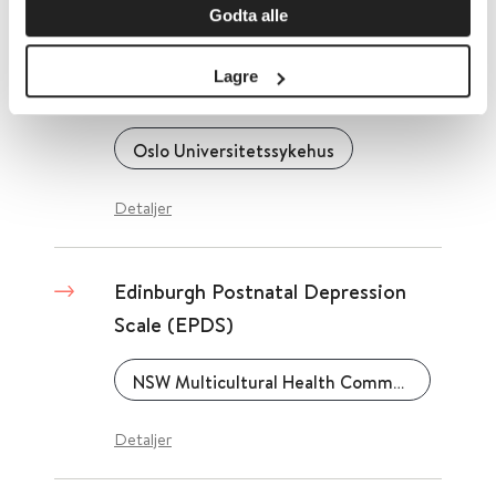
Godta alle
EDFLIX - The Eating Disorder
Flexibility Index (EDFLIX)
Lagre
Questionnaire
Oslo Universitetssykehus
Detaljer
Edinburgh Postnatal Depression
Scale (EPDS)
NSW Multicultural Health Communication Service (MHCS), New South Wales Government
Detaljer