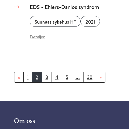
EDS - Ehlers-Danlos syndrom
Sunnaas sykehus HF
2021
Detaljer
«
1
2
3
4
5
...
30
»
Om oss