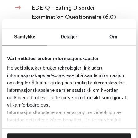
EDE-Q - Eating Disorder
Examination Questionnaire (6.0)
Oslo Universitetssykehus
Samtykke
Detaljer
Om
Detaljer
Vårt nettsted bruker informasjonskapsler
Helsebiblioteket bruker teknologier, inkludert
EDE-QS - Eating Disorder
informasjonskapsler/«cookies» til å samle informasjon
Examination Questionnaire -
om deg for å kunne gi deg best mulig brukeropplevelse.
Short
Informasjonskapslene samler statistikk om hvordan
nettsidene brukes. Dette gir verdifull innsikt som gjør at
vi kan forbedre oss.
Oslo nye høyskole
Informasjonskapslene samler anonyme videoklipp av
hvordan nettsidene våres benyttes. Dette gir verdifull
Detaljer
innsikt som gjør at vi kan forbedre oss.