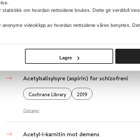
lse.
tatistikk om hvordan nettsidene brukes. Dette gir verdifull inns
Acetylsalisylsyre og andre NSAiDs for foreb
anonyme videoklipp av hvordan nettsidene våres benyttes. Dette 
2020
Detaljer
Lagre
Acetylsalisylsyre (aspirin) for schizofreni
Cochrane Library
2019
Detaljer
Acetyl-l-karnitin mot demens