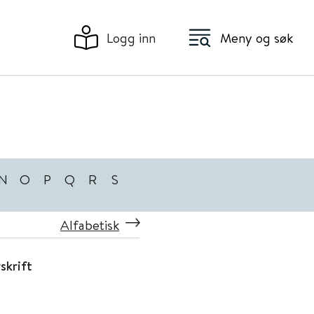
Logg inn
Meny og søk
N
O
P
Q
R
S
Alfabetisk
skrift