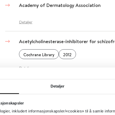
Academy of Dermatology Association
Detaljer
Acetylcholinesterase-inhibitorer for schizofr
Cochrane Library
2012
Detaljer
Acetylkolinesterasehemmere mot Alzheimer
Detaljer
Cochrane Library
2006
asjonskapsler
logier, inkludert informasjonskapsler/«cookies» til å samle info
Detaljer