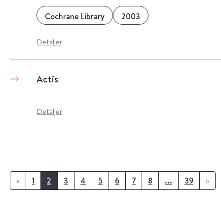
Cochrane Library
2003
Detaljer
Actis
Detaljer
«
1
2
3
4
5
6
7
8
...
39
»