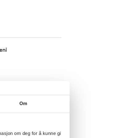
eni
s sykdom
Om
rmasjon om deg for å kunne gi