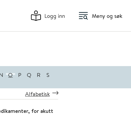
Logg inn
Meny og søk
N
O
P
Q
R
S
Alfabetisk
edikamenter, for akutt