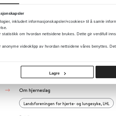
Forsvaret
asjonskapsler
logier, inkludert informasjonskapsler/«cookies» til å samle info
Detaljer
lse.
tatistikk om hvordan nettsidene brukes. Dette gir verdifull inns
Om Helsedirektoratets normerende produkt
anonyme videoklipp av hvordan nettsidene våres benyttes. Dette 
Helsedirektoratet
2021
Detaljer
Lagre
Om hjerneslag
Landsforeningen for hjerte- og lungesyke, LHL