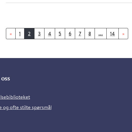
«
1
2
3
4
5
6
7
8
...
14
»
oss
lsebiblioteket
 og ofte stilte spørsmål