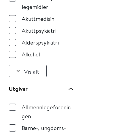
legemidler
Akuttmedisin
Akuttpsykiatri
Alderspsykiatri
Alkohol
Vis alt
Utgiver
Allmennlegeforenin
gen
Barne-, ungdoms-