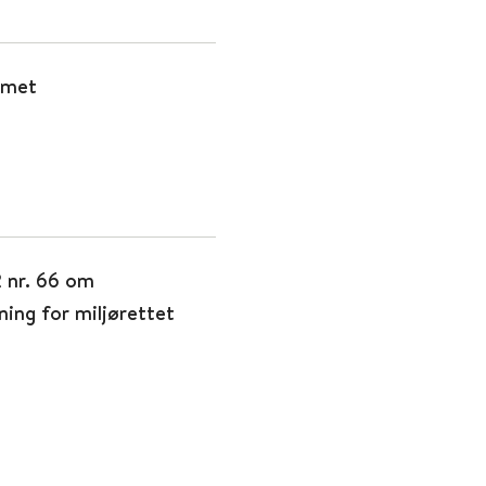
mmet
2 nr. 66 om
ing for miljørettet