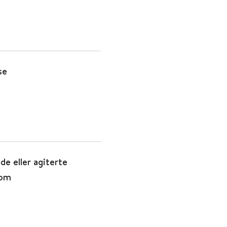
se
de eller agiterte
dom