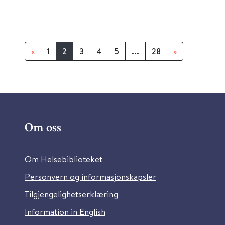
«
1
2
3
4
5
...
28
»
Om oss
Om Helsebiblioteket
Personvern og informasjonskapsler
Tilgjengelighetserklæring
Information in English