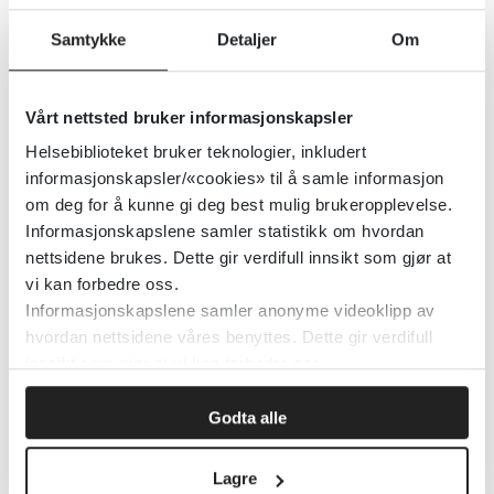
Centers for Disease Control & Prevention (CDC)
Samtykke
Detaljer
Om
Detaljer
Vårt nettsted bruker informasjonskapsler
Helsebiblioteket bruker teknologier, inkludert
Identifisering av preparater i
informasjonskapsler/«cookies» til å samle informasjon
Medicin (dansk kilde)
om deg for å kunne gi deg best mulig brukeropplevelse.
Informasjonskapslene samler statistikk om hvordan
2015
nettsidene brukes. Dette gir verdifull innsikt som gjør at
vi kan forbedre oss.
Detaljer
Informasjonskapslene samler anonyme videoklipp av
hvordan nettsidene våres benyttes. Dette gir verdifull
innsikt som gjør at vi kan forbedre oss.
Identifisering av tabletter og
kapsler i FASS (svensk kilde)
Godta alle
2015
Lagre