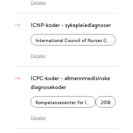
Detaljer
ICNP-koder - sykepleiediagnoser
International Council of Nurses (ICN)
Detaljer
ICPC-koder - allmennmedisinske
diagnosekoder
Kompetansesenter for IT i helse- og sosialsektoren AS (KITH)
2018
Detaljer