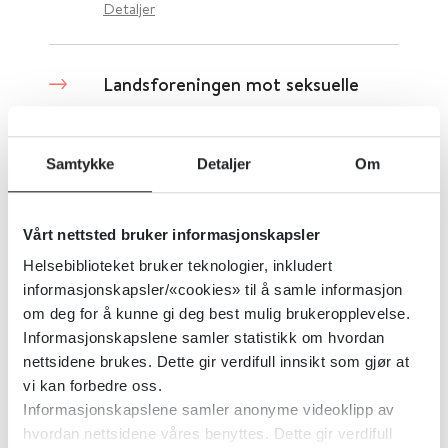
Detaljer
Landsforeningen mot seksuelle
overgrep
Samtykke
Detaljer
Om
Landsforeningen mot seksuelle overgrep
2017
Detaljer
Vårt nettsted bruker informasjonskapsler
Helsebiblioteket bruker teknologier, inkludert
Landsgruppe av Kardiologiske
informasjonskapsler/«cookies» til å samle informasjon
om deg for å kunne gi deg best mulig brukeropplevelse.
Sykepleiere
Informasjonskapslene samler statistikk om hvordan
nettsidene brukes. Dette gir verdifull innsikt som gjør at
Norsk Sykepleierforbund (NSF)
vi kan forbedre oss.
Informasjonskapslene samler anonyme videoklipp av
Detaljer
hvordan nettsidene våres benyttes. Dette gir verdifull