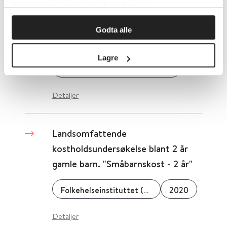
innsikt som gjør at vi kan forbedre oss.
Landsgruppen av helsesykepleiere
Godta alle
(NSF)
Lagre
Norsk Sykepleierforbund (NSF)
Detaljer
Landsomfattende
kostholdsundersøkelse blant 2 år
gamle barn. "Småbarnskost - 2 år"
Folkehelseinstituttet (FHI)
2020
Detaljer