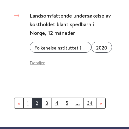
Landsomfattende undersøkelse av
kostholdet blant spedbarn i
Norge, 12 måneder
Folkehelseinstituttet (FHI)
2020
Detaljer
«
1
2
3
4
5
...
34
»