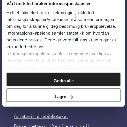
Vårt nettsted bruker informasjonskapsler
Helsebiblioteket bruker teknologier, inkludert
Om oss
informasjonskapsler/«cookies» til å samle informasjon
om deg for å kunne gi deg best mulig brukeropplevelse.
Informasjonskapslene samler statistikk om hvordan
Om Helsebiblioteket
nettsidene brukes. Dette gir verdifull innsikt som gjør at
Personvern og informasjonskapsler
vi kan forbedre oss.
Informasjonskapslene samler anonyme videoklipp av
Tilgjengelighetserklæring
hvordan nettsidene våres benyttes. Dette gir verdifull
Information in English
innsikt som gjør at vi kan forbedre oss.
Bilder fra Colourbox.com
Godta alle
Lagre
Kontakt oss
Ansatte i Helsebiblioteket
Brukerstøtte og ofte stilte spørsmål