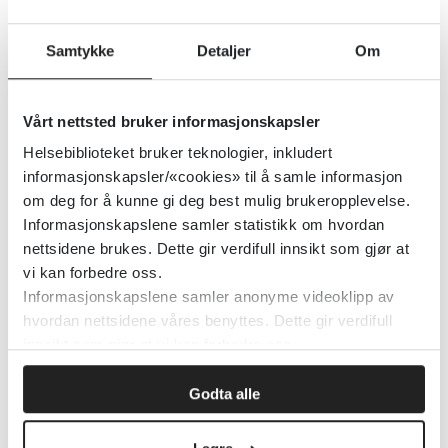
urinveisinfeksjoner (FHI)
Samtykke
Detaljer
Om
Folkehelseinstituttet (FHI)
2015
Vårt nettsted bruker informasjonskapsler
Detaljer
Helsebiblioteket bruker teknologier, inkludert
informasjonskapsler/«cookies» til å samle informasjon
Hepatitt B-vaksinasjon og
om deg for å kunne gi deg best mulig brukeropplevelse.
Informasjonskapslene samler statistikk om hvordan
hepatitt B-immunglobulin -
nettsidene brukes. Dette gir verdifull innsikt som gjør at
veileder for helsepersonell
vi kan forbedre oss.
Informasjonskapslene samler anonyme videoklipp av
Folkehelseinstituttet (FHI)
hvordan nettsidene våres benyttes. Dette gir verdifull
innsikt som gjør at vi kan forbedre oss.
Detaljer
Godta alle
Hepatitt B-vaksine