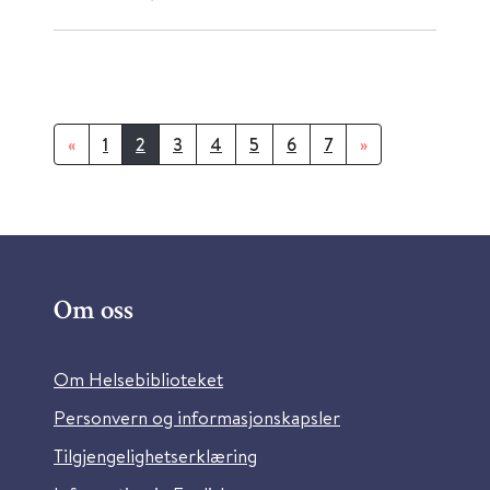
«
1
2
3
4
5
6
7
»
Om oss
Om Helsebiblioteket
Personvern og informasjonskapsler
Tilgjengelighetserklæring