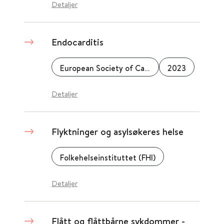
Detaljer
Endocarditis
European Society of Cardiology
2023
Detaljer
Flyktninger og asylsøkeres helse
Folkehelseinstituttet (FHI)
Detaljer
Flått og flåttbårne sykdommer -