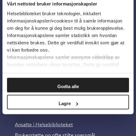
Vårt nettsted bruker informasjonskapsler
Helsebiblioteket bruker teknologier, inkludert
Om oss
informasjonskapsler/«cookies» til å samle informasjon
om deg for å kunne gi deg best mulig brukeropplevelse.
Informasjonskapslene samler statistikk om hvordan
Om Helsebiblioteket
nettsidene brukes. Dette gir verdifull innsikt som gjør at
Personvern og informasjonskapsler
vi kan forbedre oss.
Informasjonskapslene samler anonyme videoklipp av
Tilgjengelighetserklæring
hvordan nettsidene våres benyttes. Dette gir verdifull
Information in English
innsikt som gjør at vi kan forbedre oss.
Bilder fra Colourbox.com
Godta alle
Lagre
Kontakt oss
Ansatte i Helsebiblioteket
Brukerstøtte og ofte stilte spørsmål