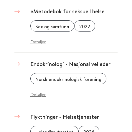
eMetodebok for seksuell helse
Sex og samfunn
2022
Detaljer
Endokrinologi - Nasjonal veileder
Norsk endokrinologisk forening
Detaljer
Flyktninger - Helsetjenester