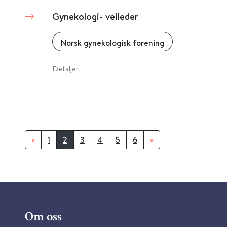
Gynekologi- veileder
Norsk gynekologisk forening
Detaljer
«
1
2
3
4
5
6
»
Om oss