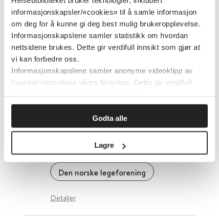
Helsebiblioteket bruker teknologier, inkludert
informasjonskapsler/«cookies» til å samle informasjon
om deg for å kunne gi deg best mulig brukeropplevelse.
Genetikkportalen - medisinsk-
Informasjonskapslene samler statistikk om hvordan
genetiske analyser
nettsidene brukes. Dette gir verdifull innsikt som gjør at
vi kan forbedre oss.
Haukeland Universitetssykehus
Informasjonskapslene samler anonyme videoklipp av
hvordan nettsidene våres benyttes. Dette gir verdifull
innsikt som gjør at vi kan forbedre oss.
Detaljer
Godta alle
Geriatri - veiledere og
fagprosedyrer
Lagre
Den norske legeforening
Detaljer