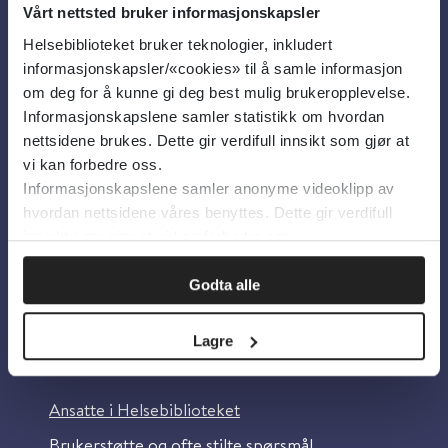
Vårt nettsted bruker informasjonskapsler
Helsebiblioteket bruker teknologier, inkludert
Om oss
informasjonskapsler/«cookies» til å samle informasjon
om deg for å kunne gi deg best mulig brukeropplevelse.
Informasjonskapslene samler statistikk om hvordan
Om Helsebiblioteket
nettsidene brukes. Dette gir verdifull innsikt som gjør at
Personvern og informasjonskapsler
vi kan forbedre oss.
Informasjonskapslene samler anonyme videoklipp av
Tilgjengelighetserklæring
hvordan nettsidene våres benyttes. Dette gir verdifull
Information in English
innsikt som gjør at vi kan forbedre oss.
Bilder fra Colourbox.com
Godta alle
Lagre
Kontakt oss
Ansatte i Helsebiblioteket
Brukerstøtte og ofte stilte spørsmål