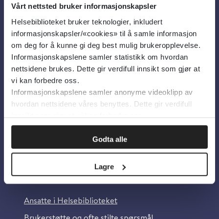
Vårt nettsted bruker informasjonskapsler
Helsebiblioteket bruker teknologier, inkludert
Om oss
informasjonskapsler/«cookies» til å samle informasjon
om deg for å kunne gi deg best mulig brukeropplevelse.
Informasjonskapslene samler statistikk om hvordan
Om Helsebiblioteket
nettsidene brukes. Dette gir verdifull innsikt som gjør at
Personvern og informasjonskapsler
vi kan forbedre oss.
Informasjonskapslene samler anonyme videoklipp av
Tilgjengelighetserklæring
hvordan nettsidene våres benyttes. Dette gir verdifull
Information in English
innsikt som gjør at vi kan forbedre oss.
Bilder fra Colourbox.com
Godta alle
Lagre
Kontakt oss
Ansatte i Helsebiblioteket
Brukerstøtte og ofte stilte spørsmål